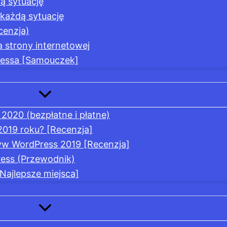
ą sytuację
każdą sytuację
cenzja)
a strony internetowej
ressa [Samouczek]
2020 (bezpłatne i płatne)
2019 roku? [Recenzja]
tyw WordPress 2019 [Recenzja]
ress (Przewodnik)
ajlepsze miejsca]