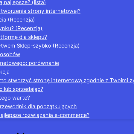
 najlepsze? (lista)
tworzenia strony internetowej?
ia (Recenzja)
ynku? (Recenzja)
tformę dla sklepu?
ictwem Sklep-szybko (Recenzja)
sposobów
ternetowego: porównanie
kcja
rto stworzyć stronę internetową zgodnie z Twoimi ż
 lub sprzedając?
tego warte?
przewodnik dla początkujących
ą najlepsze rozwiązania e-commerce?