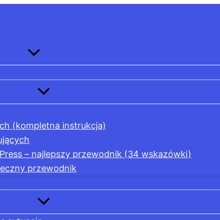
ch (kompletna instrukcja)
ujących
Press – najlepszy przewodnik (34 wskazówki)
teczny przewodnik