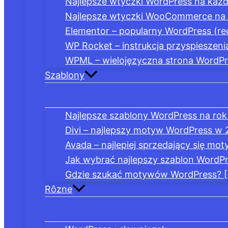
Najlepsze wtyczki WordPress na każd
Najlepsze wtyczki WooCommerce na 
Elementor – popularny WordPress (re
WP Rocket – instrukcja przyspieszeni
WPML – wielojęzyczna strona WordP
Szablony
Najlepsze szablony WordPress na rok 
Divi – najlepszy motyw WordPress w 
Avada – najlepiej sprzedający się mo
Jak wybrać najlepszy szablon WordP
Gdzie szukać motywów WordPress? [N
Rôzne