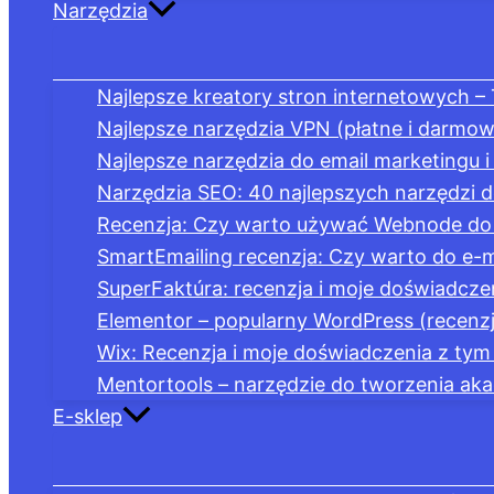
Narzędzia
Najlepsze kreatory stron internetowych –
Najlepsze narzędzia VPN (płatne i darmow
Najlepsze narzędzia do email marketingu i
Narzędzia SEO: 40 najlepszych narzędzi d
Recenzja: Czy warto używać Webnode do 
SmartEmailing recenzja: Czy warto do e-m
SuperFaktúra: recenzja i moje doświadcze
Elementor – popularny WordPress (recenzj
Wix: Recenzja i moje doświadczenia z ty
Mentortools – narzędzie do tworzenia akad
E-sklep