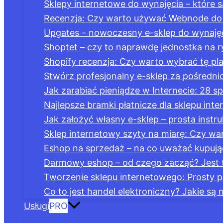
Sklepy internetowe do wynajęcia – które są
Recenzja: Czy warto używać Webnode do 
Upgates – nowoczesny e-sklep do wynajęc
Shoptet – czy to naprawdę jednostka na r
Shopify recenzja: Czy warto wybrać tę pla
Stwórz profesjonalny e-sklep za pośredn
Jak zarabiać pieniądze w Internecie: 28 
Najlepsze bramki płatnicze dla sklepu in
Jak założyć własny e-sklep – prosta instru
Sklep internetowy szyty na miarę: Czy wa
Eshop na sprzedaż – na co uważać kupując
Darmowy eshop – od czego zacząć? Jest 
Tworzenie sklepu internetowego: Prosty 
Co to jest handel elektroniczny? Jakie s
Usługi
PRO