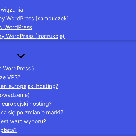
związania
yny WordPress [samouczek]
 w WordPress
y WordPress (Instrukcje)
la WordPress )
psze VPS?
en europejski hosting?
rowadzenie)
europejski hosting?
a się po zmianie marki?
 jest wart wyboru?
opłaca?