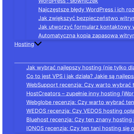
WordPress : słowniczek
Najczęstsze błędy WordPress i ich ro
Jak zwiększyć bezpieczeństwo witr
Jak utworzyć formularz kontaktowy
Automatyczna kopia zapasowa witryn
Hosting
Jak wybrać najlepszy hosting (nie tylko d
Co to jest VPS i jak działa? Jakie są najle
WebSupport recenzja: Czy warto wybrać t
HostCreators – zupełnie inny hosting (Wp
Webglobe recenzja: Czy warto wybrać ten 
WEDOS recenzja: Czy VEDOS hosting opłac
Bluehost recenzja: Czy ten znany hosting
IONOS recenzja: Czy ten tani hosting się 