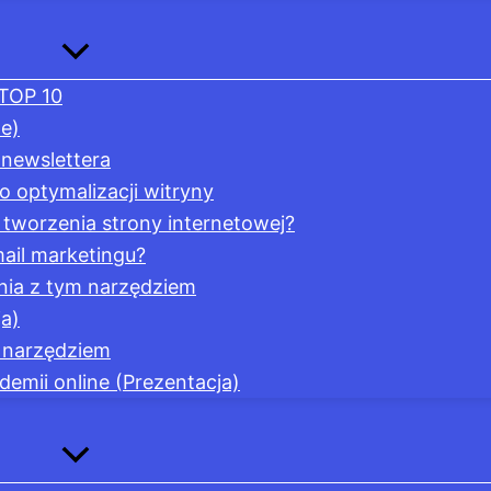
 TOP 10
e)
 newslettera
o optymalizacji witryny
tworzenia strony internetowej?
ail marketingu?
nia z tym narzędziem
a)
m narzędziem
emii online (Prezentacja)