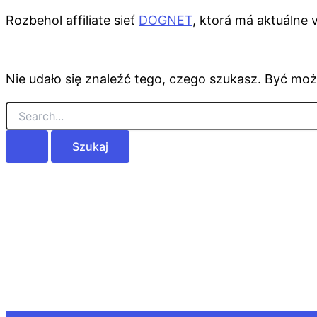
Rozbehol affiliate sieť
DOGNET
, ktorá má aktuálne v
Nie udało się znaleźć tego, czego szukasz. Być moż
Szukaj
dla: