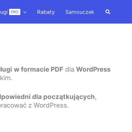
Szukaj
ługi
Rabaty
Samouczek
PRO
ługi
w formacie PDF
dla
WordPress
kim.
dpowiedni dla początkujących
,
 pracować z WordPress.