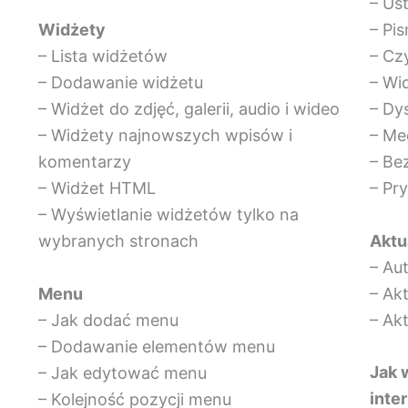
– Us
Widżety
– Pi
– Lista widżetów
– Cz
– Dodawanie widżetu
– Wi
– Widżet do zdjęć, galerii, audio i wideo
– Dy
– Widżety najnowszych wpisów i
– Me
komentarzy
– Be
– Widżet HTML
– Pr
– Wyświetlanie widżetów tylko na
Aktu
wybranych stronach
– Au
Menu
– Ak
– Jak dodać menu
– Ak
– Dodawanie elementów menu
Jak 
– Jak edytować menu
inte
– Kolejność pozycji menu