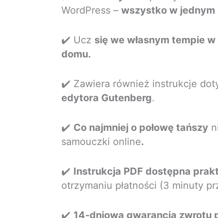
WordPress –
wszystko w jednym 
✔️ Ucz
się we własnym tempie w
domu.
✔️ Zawiera również instrukcje do
edytora Gutenberg
.
✔️
Co najmniej o połowę tańszy
ni
samouczki online
.
✔️
Instrukcja PDF dostępna prak
otrzymaniu płatności (3 minuty prz
✔️
14-dniowa gwarancja zwrotu 