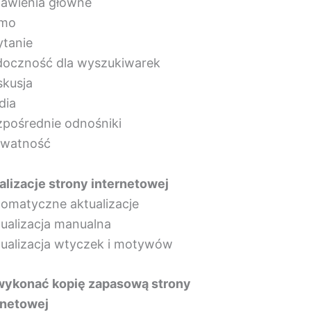
tawienia główne
smo
ytanie
doczność dla wyszukiwarek
skusja
dia
zpośrednie odnośniki
ywatność
alizacje strony internetowej
tomatyczne aktualizacje
tualizacja manualna
tualizacja wtyczek i motywów
wykonać kopię zapasową strony
rnetowej