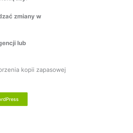
dzać zmiany w
encji lub
orzenia kopii zapasowej
ordPress