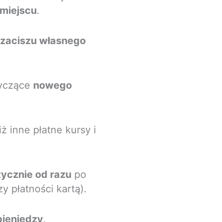
miejscu
.
 zaciszu własnego
tyczące
nowego
ż inne płatne kursy i
tycznie od razu
po
y płatności kartą).
pieniędzy
.