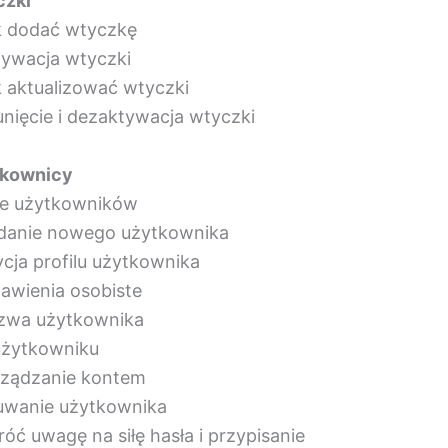
zki
k dodać wtyczkę
tywacja wtyczki
k aktualizować wtyczki
unięcie i dezaktywacja wtyczki
kownicy
le użytkowników
danie nowego użytkownika
ycja profilu użytkownika
tawienia osobiste
zwa użytkownika
użytkowniku
rządzanie kontem
uwanie użytkownika
róć uwagę na siłę hasła i przypisanie