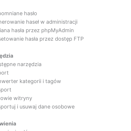
pomniane hasło
nerowanie haseł w administracji
iana hasła przez phpMyAdmin
setowanie hasła przez dostęp FTP
ędzia
stępne narzędzia
port
nwerter kategorii i tagów
sport
rowie witryny
sportuj i usuwaj dane osobowe
wienia