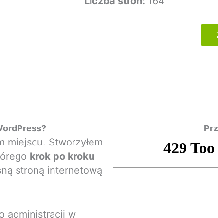
Liczba stron:
164
WordPress?
Prz
m miejscu. Stworzyłem
którego
krok po kroku
ną stroną internetową
o administracji w