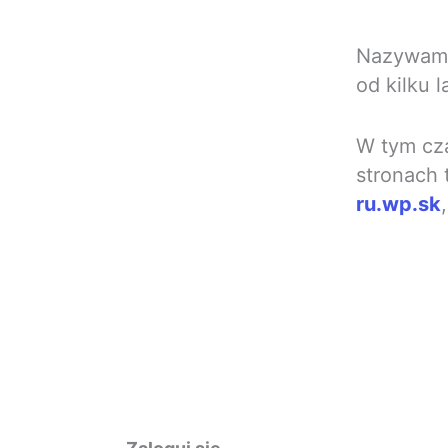
Nazywam s
od kilku la
W tym cza
stronach 
ru.wp.sk