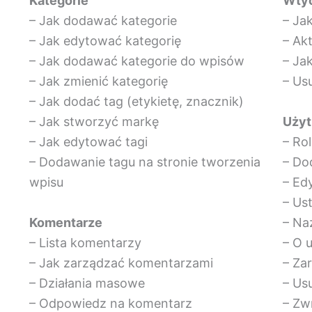
Kategorie
Wtyc
– Jak dodawać kategorie
– Ja
– Jak edytować kategorię
– Ak
– Jak dodawać kategorie do wpisów
– Ja
– Jak zmienić kategorię
– Us
– Jak dodać tag (etykietę, znacznik)
Użyt
– Jak stworzyć markę
– Ro
– Jak edytować tagi
– Do
– Dodawanie tagu na stronie tworzenia
– Ed
wpisu
– Us
Komentarze
– Na
– Lista komentarzy
– O 
– Jak zarządzać komentarzami
– Za
– Działania masowe
– Us
– Odpowiedz na komentarz
– Zw