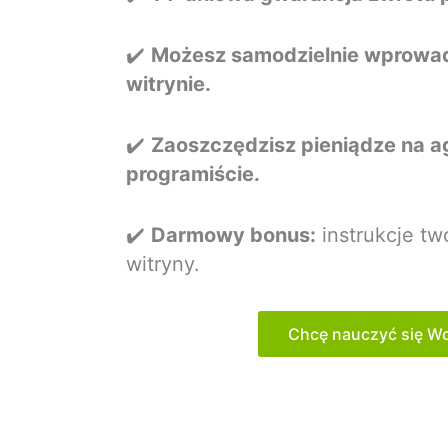
✔️
Możesz samodzielnie wprowa
witrynie.
✔️
Zaoszczędzisz pieniądze na ag
programiście.
✔️
Darmowy bonus:
instrukcje tw
witryny.
Chcę nauczyć się W