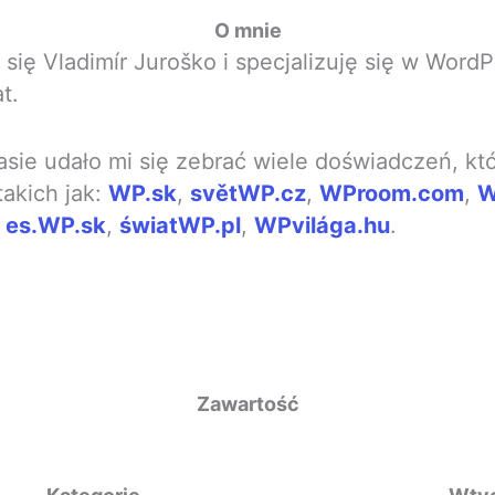
O mnie
ię Vladimír Juroško i specjalizuję się w Word
t.
sie udało mi się zebrać wiele doświadczeń, któ
takich jak:
WP.sk
,
světWP.cz
,
WProom.com
,
W
,
es.WP.sk
,
światWP.pl
,
WPvilága.hu
.
Zawartość