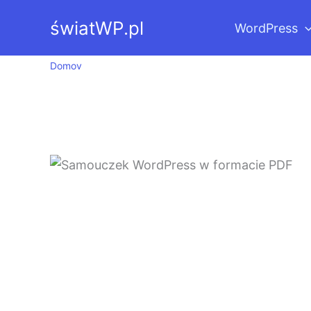
Przejdź
światWP.pl
WordPress
do
treści
Domov