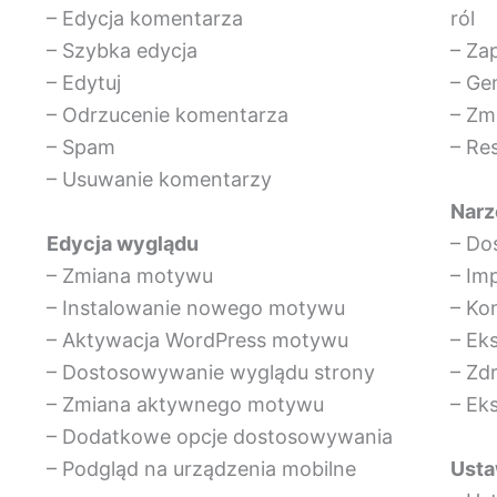
– Edycja komentarza
ról
– Szybka edycja
– Za
– Edytuj
– Ge
– Odrzucenie komentarza
– Zm
– Spam
– Re
– Usuwanie komentarzy
Narz
Edycja wyglądu
– Do
– Zmiana motywu
– Im
– Instalowanie nowego motywu
– Ko
– Aktywacja WordPress motywu
– Ek
– Dostosowywanie wyglądu strony
– Zd
– Zmiana aktywnego motywu
– Ek
– Dodatkowe opcje dostosowywania
Usta
– Podgląd na urządzenia mobilne