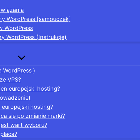
związania
yny WordPress [samouczek]
 w WordPress
y WordPress (Instrukcje)
la WordPress )
psze VPS?
en europejski hosting?
rowadzenie)
europejski hosting?
a się po zmianie marki?
 jest wart wyboru?
opłaca?