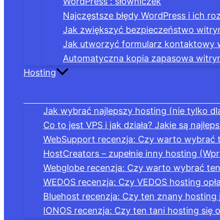
WordPress : słowniczek
Najczęstsze błędy WordPress i ich ro
Jak zwiększyć bezpieczeństwo witr
Jak utworzyć formularz kontaktowy
Automatyczna kopia zapasowa witryn
Hosting
Jak wybrać najlepszy hosting (nie tylko d
Co to jest VPS i jak działa? Jakie są najle
WebSupport recenzja: Czy warto wybrać t
HostCreators – zupełnie inny hosting (Wp
Webglobe recenzja: Czy warto wybrać ten 
WEDOS recenzja: Czy VEDOS hosting opłac
Bluehost recenzja: Czy ten znany hosting
IONOS recenzja: Czy ten tani hosting się 