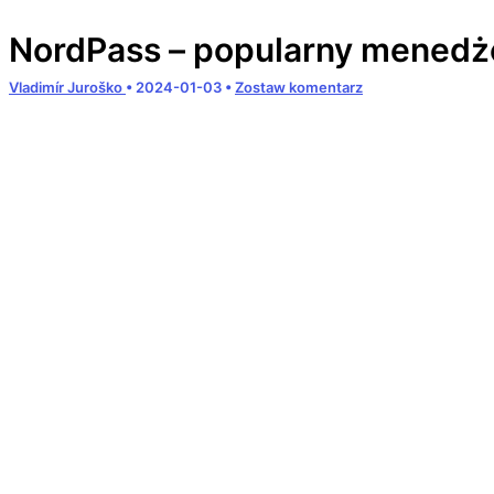
NordPass – popularny menedże
Vladimír Juroško
•
2024-01-03
•
Zostaw komentarz