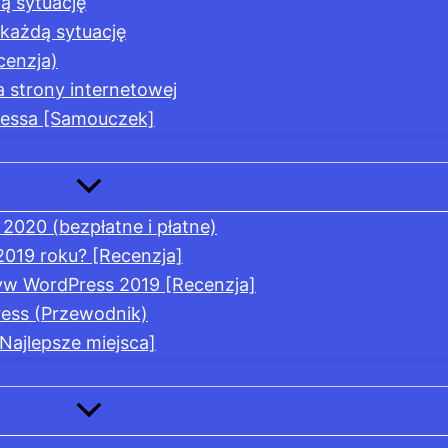
ą sytuację
każdą sytuację
cenzja)
a strony internetowej
ressa [Samouczek]
2020 (bezpłatne i płatne)
2019 roku? [Recenzja]
tyw WordPress 2019 [Recenzja]
ress (Przewodnik)
ajlepsze miejsca]