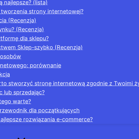
 najlepsze? (lista)
tworzenia strony internetowej?
ia (Recenzja)
ynku? (Recenzja)
tformę dla sklepu?
ictwem Sklep-szybko (Recenzja)
sposobów
ternetowego: porównanie
kcja
rto stworzyć stronę internetową zgodnie z Twoimi ż
 lub sprzedając?
tego warte?
przewodnik dla początkujących
ą najlepsze rozwiązania e-commerce?