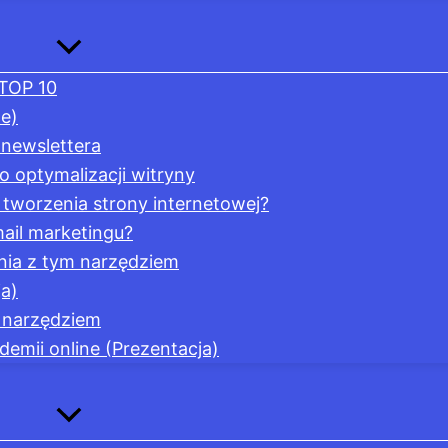
 TOP 10
e)
 newslettera
o optymalizacji witryny
tworzenia strony internetowej?
ail marketingu?
nia z tym narzędziem
a)
m narzędziem
emii online (Prezentacja)