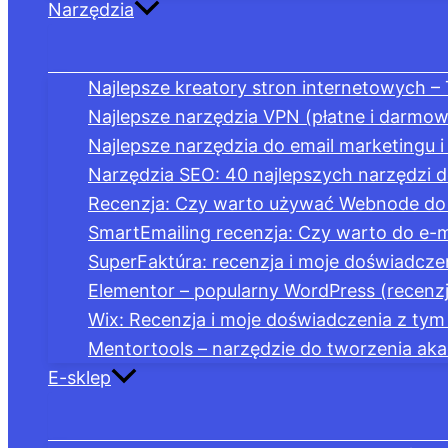
Narzędzia
Najlepsze kreatory stron internetowych –
Najlepsze narzędzia VPN (płatne i darmow
Najlepsze narzędzia do email marketingu i
Narzędzia SEO: 40 najlepszych narzędzi d
Recenzja: Czy warto używać Webnode do 
SmartEmailing recenzja: Czy warto do e-m
SuperFaktúra: recenzja i moje doświadcze
Elementor – popularny WordPress (recenzj
Wix: Recenzja i moje doświadczenia z ty
Mentortools – narzędzie do tworzenia akad
E-sklep