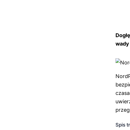
Dogłę
wady 
NordP
bezpi
czasa
uwier
przeg
Spis t