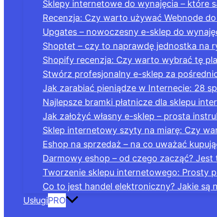
Sklepy internetowe do wynajęcia – które są
Recenzja: Czy warto używać Webnode do 
Upgates – nowoczesny e-sklep do wynajęc
Shoptet – czy to naprawdę jednostka na r
Shopify recenzja: Czy warto wybrać tę pla
Stwórz profesjonalny e-sklep za pośredn
Jak zarabiać pieniądze w Internecie: 28 
Najlepsze bramki płatnicze dla sklepu in
Jak założyć własny e-sklep – prosta instru
Sklep internetowy szyty na miarę: Czy wa
Eshop na sprzedaż – na co uważać kupując
Darmowy eshop – od czego zacząć? Jest 
Tworzenie sklepu internetowego: Prosty 
Co to jest handel elektroniczny? Jakie s
Usługi
PRO