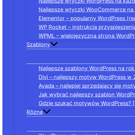
Najlepsze wtyczki WordPress na każd
Najlepsze wtyczki WooCommerce na 
Elementor – popularny WordPress (re
WP Rocket – instrukcja przyspieszeni
WPML – wielojęzyczna strona WordP
Szablony
Najlepsze szablony WordPress na rok 
Divi – najlepszy motyw WordPress w 
Avada – najlepiej sprzedający się mo
Jak wybrać najlepszy szablon WordP
Gdzie szukać motywów WordPress? [N
Rôzne